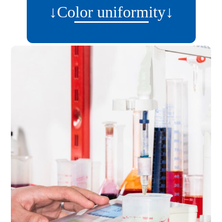
↓Color uniformity↓
یکنواختی رنگ
Having experienced laboratory
یکنواختی رنگ
and technical staff, we
guarantee the best quality in
dyeing and its uniformity.