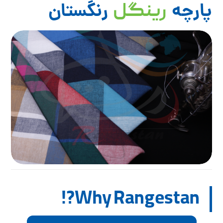
پارچه
رنگستان
رینگل
Why Rangestan?!