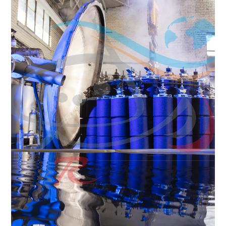
تنوع ظرفیت
رنگرزی
تنوع ظرفیت رنگرزی
Having a variety of dyeing
capacities, from 150 kg to 900
kg.