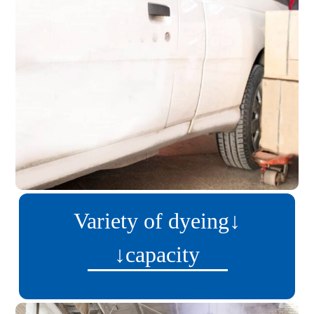
تحویل به موقع
team will provide you with the
most correct time for order
delivery with detailed
production planning.
↓Variety of dyeing
capacity↓